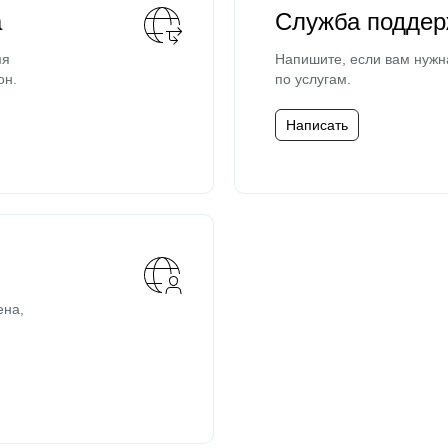
а
Служба поддер
мя
Напишите, если вам нужн
он.
по услугам.
Написать
ена,